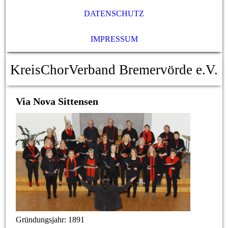
DATENSCHUTZ
IMPRESSUM
K
reis
C
hor
V
erband Bremervörde e.V.
Via Nova Sittensen
Gründungsjahr: 1891